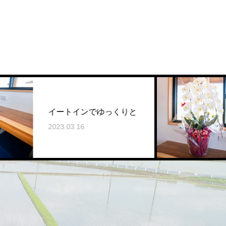
インでゆっくりと
新装オープ
.16
2023.03.16